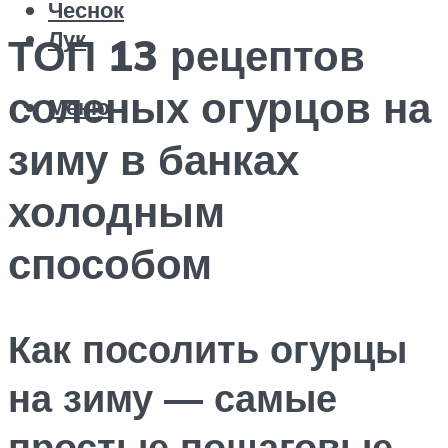
Чеснок
Лук
ТОП 13 рецептов
соленых огурцов на
Меню
зиму в банках
холодным
способом
Как посолить огурцы
на зиму — самые
простые пошаговые