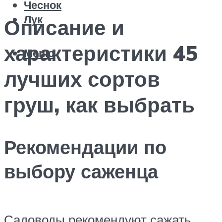
Чеснок
Лук
Описание и
характеристики 45
Меню
лучших сортов
груш, как выбрать
Рекомендации по
выбору саженца
Садоводы рекомендуют сажать