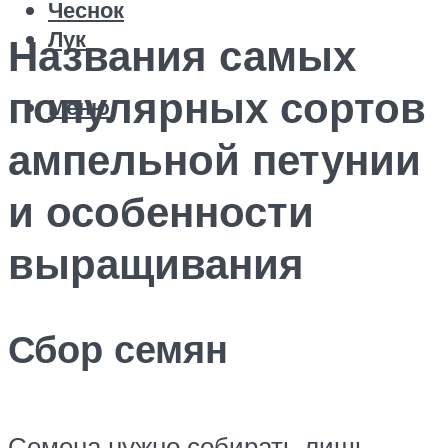
Чеснок
Лук
Названия самых
популярных сортов
Меню
ампельной петунии
и особенности
выращивания
Сбор семян
Семена нужно собирать лишь