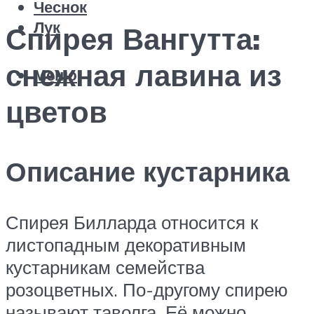
Чеснок
Лук
Спирея Вангутта:
снежная лавина из
Меню
цветов
Описание кустарника
Спирея Билларда относится к
листопадным декоративным
кустарникам семейства
розоцветных. По-другому спирею
называют таволга. Её можно