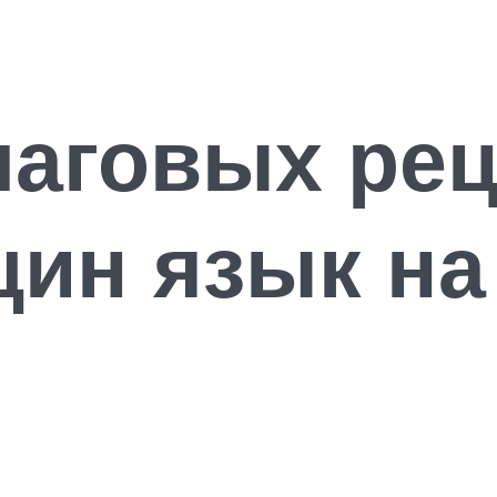
шаговых ре
щин язык на