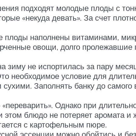
ения подходят молодые плоды с тонко
торые «некуда девать». За счет плотн
е плоды наполнены витаминами, мик
ченные овощи, долго пролежавшие п
на зиму не испортилась за пару меся
Это необходимое условие для длитель
 сухими. Заполнять банку до самого 
«переварить». Однако при длительно
 этом блюдо не потеряет аромата и ж
тается с картофельным пюре.
сной эссенции можно обойтись и без 