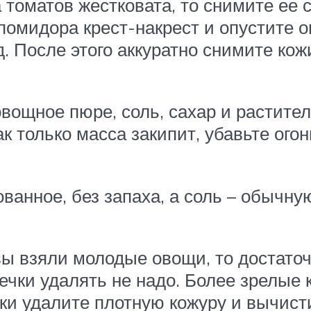
а томатов жестковата, то снимите ее 
омидора крест-накрест и опустите ов
. После этого аккуратно снимите кожи
овощное пюре, соль, сахар и растит
ак только масса закипит, убавьте ого
ванное, без запаха, а соль – обычну
вы взяли молодые овощи, то достаточ
ечки удалять не надо. Более зрелые 
ки удалите плотную кожуру и вычист