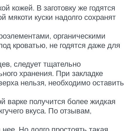
й кожей. В заготовку же годятся
ой мякоти куски надолго сохранят
роэлементами, органическими
од кроватью, не годятся даже для
цев, следует тщательно
ного хранения. При закладке
верха нельзя, необходимо оставить
й варке получится более жидкая
гучего вкуса. По отзывам,
нее. Но долго простоять такая