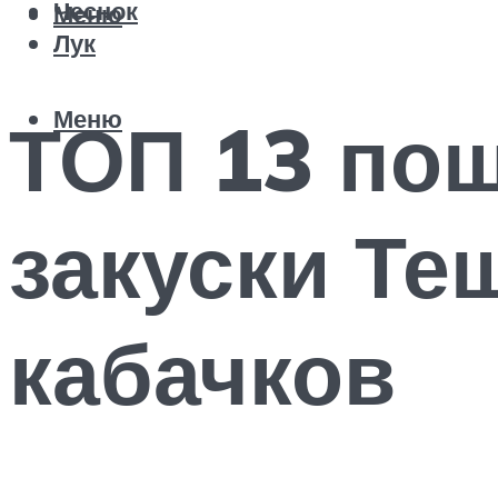
Чеснок
Меню
Лук
Меню
ТОП 13 по
закуски Те
кабачков