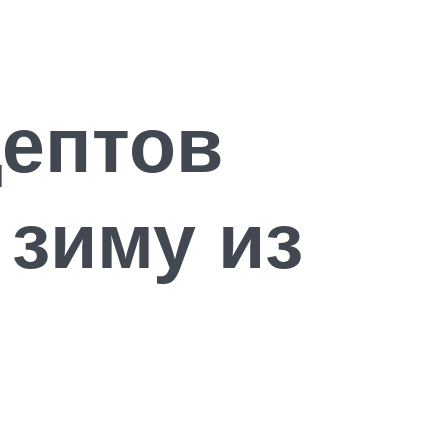
цептов
 зиму из