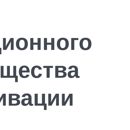
ционного
ущества
тивации