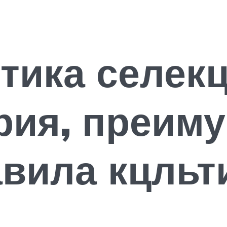
тика селек
рия, преим
авила кцль