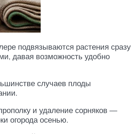
алере подвязываются растения сразу
ами, давая возможность удобно
льшинстве случаев плоды
ании.
 прополку и удаление сорняков —
ки огорода осенью.