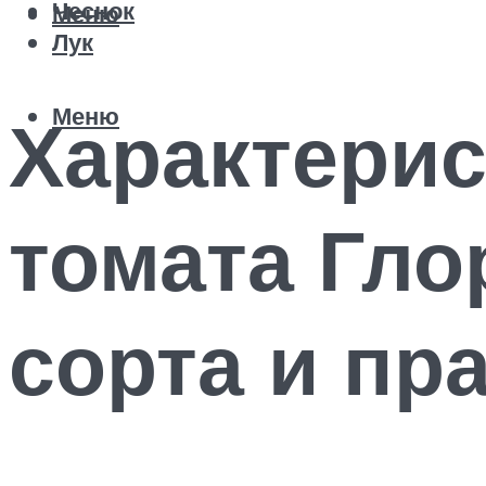
Чеснок
Меню
Лук
Меню
Характерис
томата Гло
сорта и пр