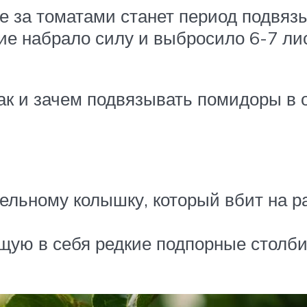
е за томатами станет период подвяз
ние набрало силу и выбросило 6-7 лис
как и зачем подвязывать помидоры в 
дельному колышку, который вбит на р
щую в себя редкие подпорные столби