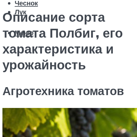
Чеснок
Лук
Описание сорта
томата Полбиг, его
Меню
характеристика и
урожайность
Агротехника томатов