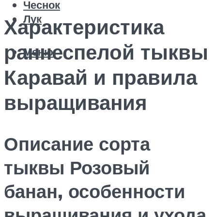
Чеснок
Лук
Характеристика
раннеспелой тыквы
Меню
Каравай и правила
выращивания
Описание сорта
тыквы Розовый
банан, особенности
выращивания и ухода