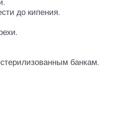
и.
ести до кипения.
рехи.
 стерилизованным банкам.