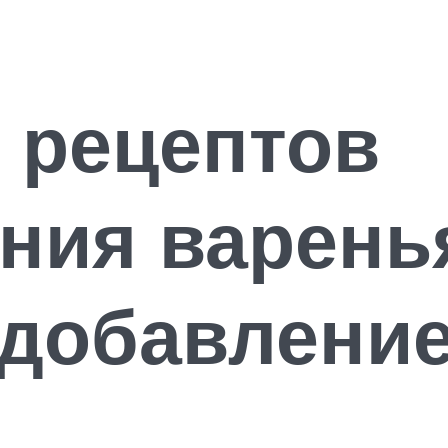
 рецептов
ния варень
 добавлени