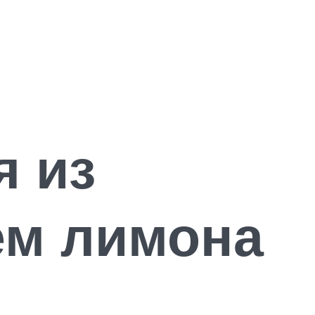
я из
ем лимона