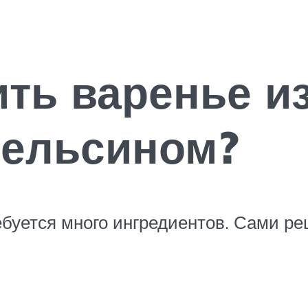
ить варенье из
пельсином?
ебуется много ингредиентов. Сами ре