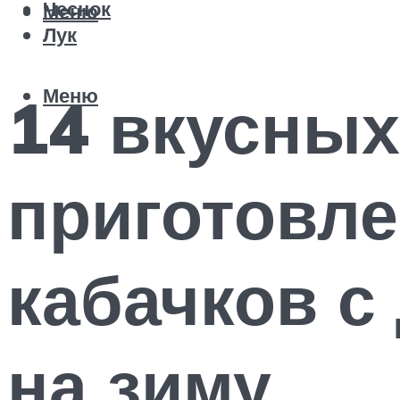
Чеснок
Меню
Лук
Меню
14 вкусных
приготовле
кабачков с
на зиму