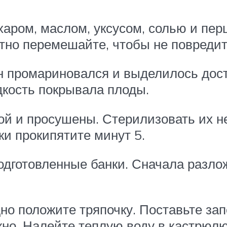
аром, маслом, уксусом, солью и пер
атно перемешайте, чтобы не повредит
он промариновался и выделилось дос
дкость покрывала плоды.
й и просушены. Стерилизовать их не
ки прокипятите минут 5.
дготовленные банки. Сначала разлож
но положите тряпочку. Поставьте зап
жно. Налейте теплую воду в кастрюлю