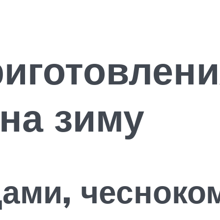
иготовлени
 на зиму
цами, чесноко