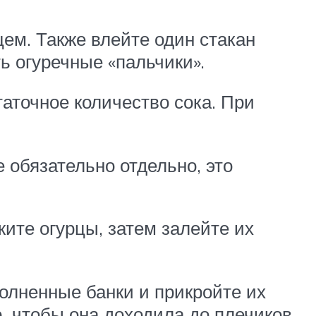
цем. Также влейте один стакан
ь огуречные «пальчики».
таточное количество сока. При
 обязательно отдельно, это
ите огурцы, затем залейте их
олненные банки и прикройте их
, чтобы она доходила до плечиков