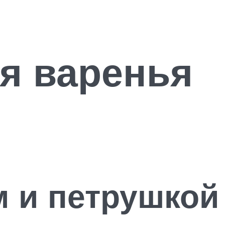
я варенья
м и петрушкой