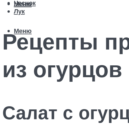
Чеснок
Меню
Лук
Меню
Рецепты пр
из огурцов
Салат с огур