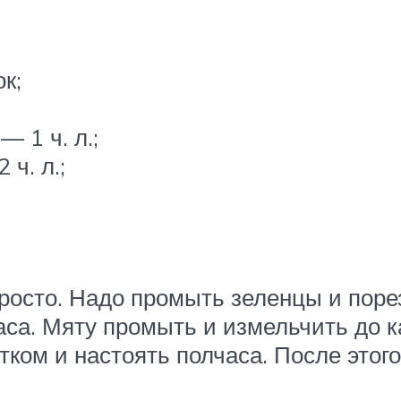
к;
— 1 ч. л.;
ч. л.;
росто. Надо промыть зеленцы и пореза
часа. Мяту промыть и измельчить до 
тком и настоять полчаса. После это