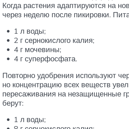
Когда растения адаптируются на но
через неделю после пикировки. Пита
1 л воды;
2 г сернокислого калия;
4 г мочевины;
4 г суперфосфата.
Повторно удобрения используют чере
но концентрацию всех веществ увели
пересаживания на незащищенные гря
берут:
1 л воды;
8 г сернокислого калия;