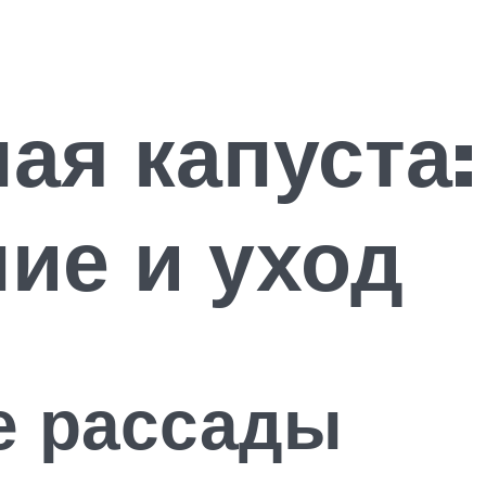
ая капуста:
ие и уход
 рассады