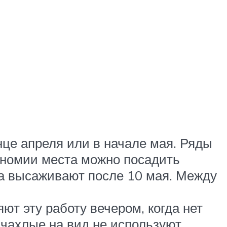
нце апреля или в начале мая. Ряды
кономии места можно посадить
а высаживают после 10 мая. Между
т эту работу вечером, когда нет
чахлые на вид не используют.