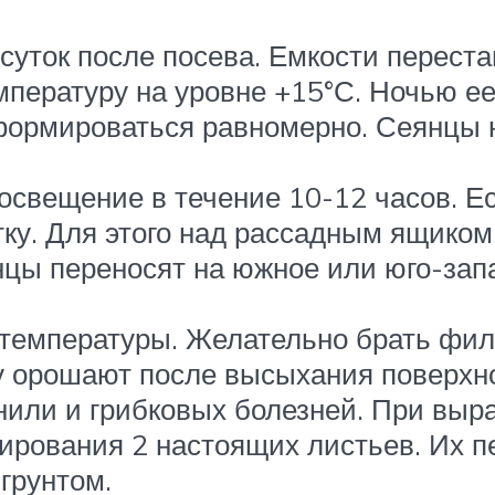
суток после посева. Емкости перест
ературу на уровне +15°С. Ночью ее
формироваться равномерно. Сеянцы 
свещение в течение 10-12 часов. Ес
тку. Для этого над рассадным ящик
нцы переносят на южное или юго-зап
 температуры. Желательно брать фи
у орошают после высыхания поверхнос
гнили и грибковых болезней. При вы
ирования 2 настоящих листьев. Их 
грунтом.