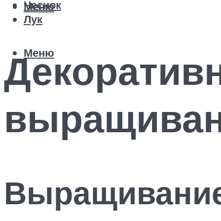
Чеснок
Меню
Лук
Меню
Декоративн
выращиван
Выращивание