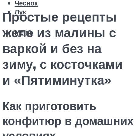
Чеснок
Лук
Простые рецепты
желе из малины с
Меню
варкой и без на
зиму, с косточками
и «Пятиминутка»
Как приготовить
конфитюр в домашних
условиях