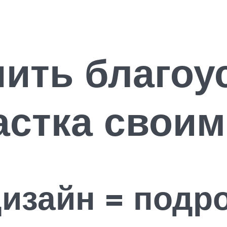
ить благоу
астка свои
изайн = подр