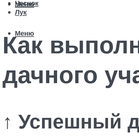
Чеснок
Меню
Лук
Меню
Как выполн
дачного уч
↑ Успешный д