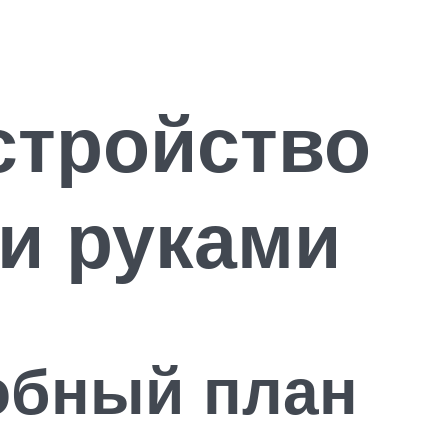
стройство
ми руками
обный план