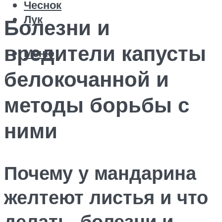
Чеснок
Лук
Болезни и
вредители капусты
Меню
белокочанной и
методы борьбы с
ними
Почему у мандарина
желтеют листья и что
делать, болезни и