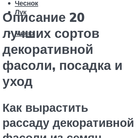
Чеснок
Лук
Описание 20
лучших сортов
Меню
декоративной
фасоли, посадка и
уход
Как вырастить
рассаду декоративной
фасоли из семян