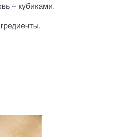
овь – кубиками.
нгредиенты.