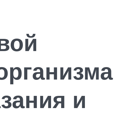
овой
организма
зания и