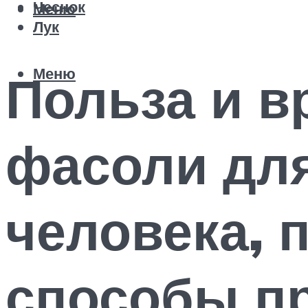
Чеснок
Меню
Лук
Меню
Польза и в
фасоли для
человека, 
способы п