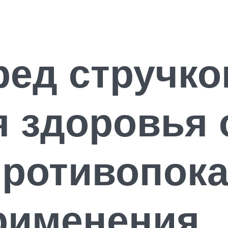
ред стручк
 здоровья 
противопока
рименения