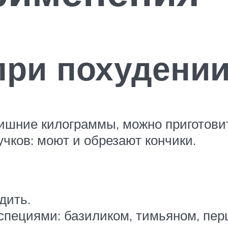
при похудени
 лишние килограммы, можно приготов
учков: моют и обрезают кончики.
дить.
пециями: базиликом, тимьяном, перц