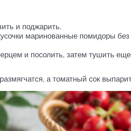
чить и поджарить.
кусочки маринованные помидоры без к
перцем и посолить, затем тушить еще
 размягчатся, а томатный сок выпари