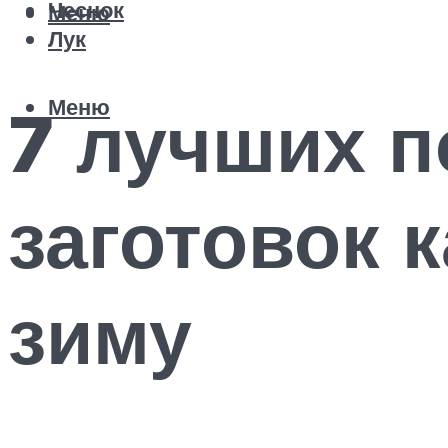
Чеснок
Меню
Лук
Меню
7 лучших 
заготовок 
зиму