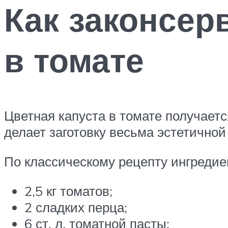
Как законсер
в томате
Цветная капуста в томате получаетс
делает заготовку весьма эстетичной
По классическому рецепту ингредиен
2,5 кг томатов;
2 сладких перца;
6 ст. л. томатной пасты;