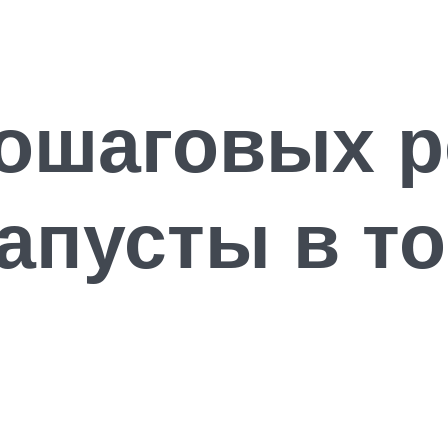
пошаговых р
капусты в т