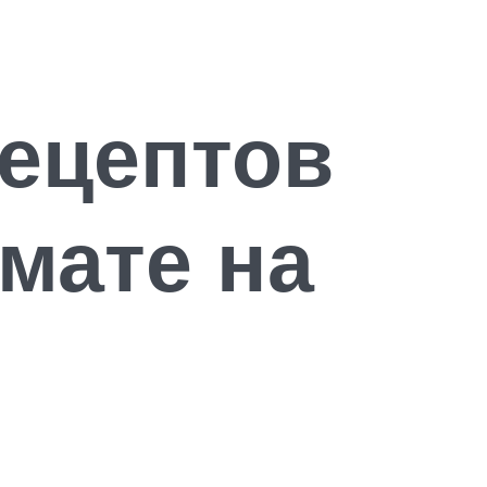
ецептов
омате на