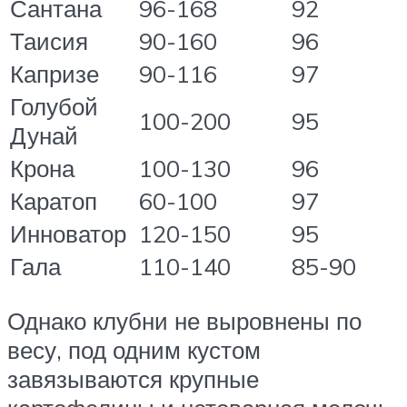
Сантана
96-168
92
Таисия
90-160
96
Капризе
90-116
97
Голубой
100-200
95
Дунай
Крона
100-130
96
Каратоп
60-100
97
Инноватор
120-150
95
Гала
110-140
85-90
Однако клубни не выровнены по
весу, под одним кустом
завязываются крупные