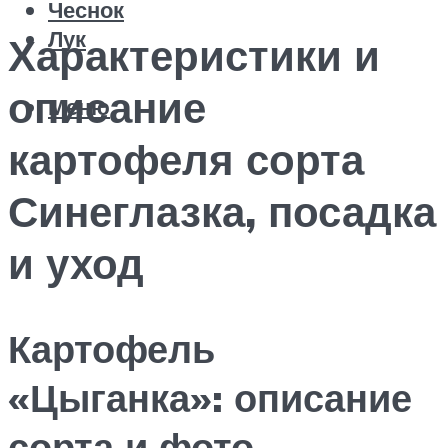
Чеснок
Лук
Характеристики и
описание
Меню
картофеля сорта
Синеглазка, посадка
и уход
Картофель
«Цыганка»: описание
сорта и фото