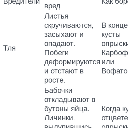
Вредители
Как бор
вред
Листья
скручиваются,
В конц
засыхают и
кусты
опадают.
опрыск
Тля
Побеги
Карбоф
деформируются
или
и отстают в
Вофато
росте.
Бабочки
откладывают в
бутоны яйца.
Когда к
Личинки,
отцвете
вылупившись,
опрыск