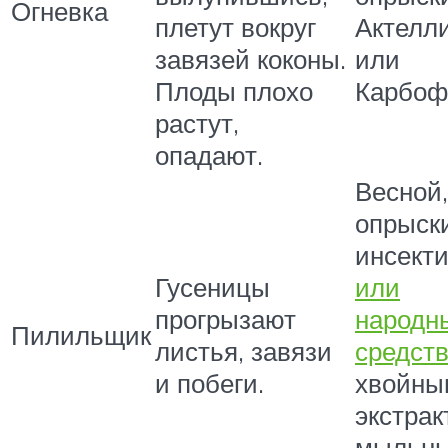
Огневка
плетут вокруг
Актелл
завязей коконы.
или
Плоды плохо
Карбоф
растут,
опадают.
Весной,
опрыск
инсект
Гусеницы
или
прогрызают
народн
Пилильщик
листья, завязи
средст
и побеги.
хвойны
экстрак
мыльн