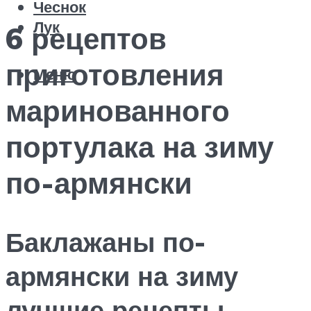
Чеснок
Лук
6 рецептов
приготовления
Меню
маринованного
портулака на зиму
по-армянски
Баклажаны по-
армянски на зиму
лучшие рецепты