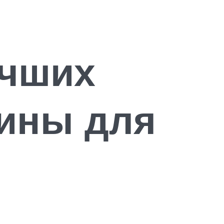
учших
дины для