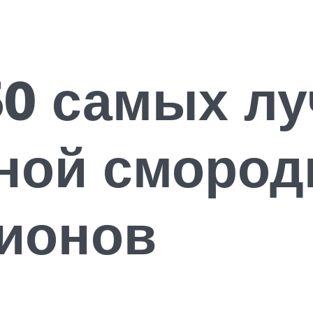
50 самых л
рной сморо
гионов