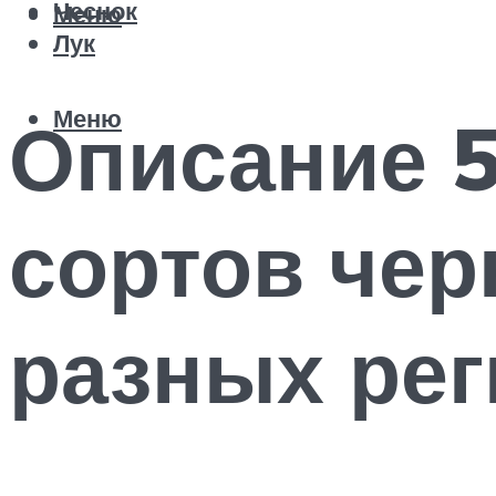
Чеснок
Меню
Лук
Меню
Описание 
сортов че
разных ре