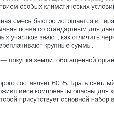
твием особых климатических услови
яная смесь быстро истощается и тер
бычная почва со стандартным для дан
ых участков знают, как отличить чер
переплачивают крупные суммы.
 — покупка земли, обогащенной орга
орого составляет 60 %. Брать светлы
ложившиеся компоненты опасны для к
оторой присутствует основной набор