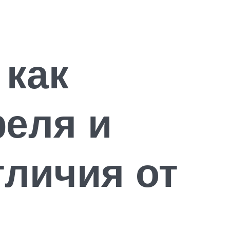
 как
феля и
тличия от