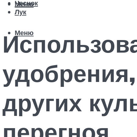
Чеснок
Меню
Лук
Меню
Использова
удобрения,
других куль
перегноя