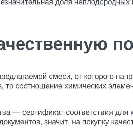
 незначительная доля неплодородных 
качественную п
едлагаемой смеси, от которого нап
з, то соотношение химических элеме
ва — сертификат соответствия для к
документов, значит, на покупку каче