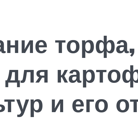
ние торфа,
 для карто
тур и его о