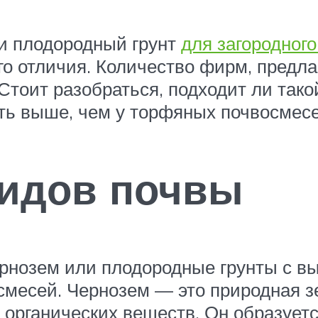
и плодородный грунт
для загородного
го отличия. Количество фирм, предл
Стоит разобраться, подходит ли тако
сть выше, чем у торфяных почвосмесе
видов почвы
рнозем или плодородные грунты с в
смесей. Чернозем — это природная з
рганических веществ. Он образуется