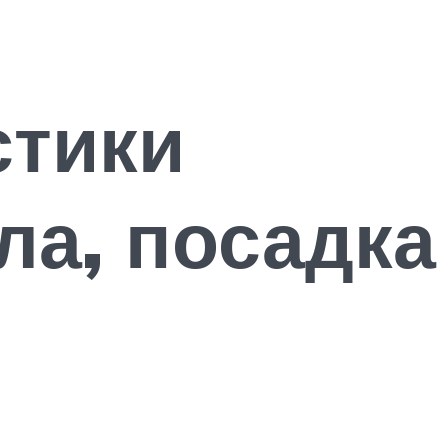
стики
ла, посадка