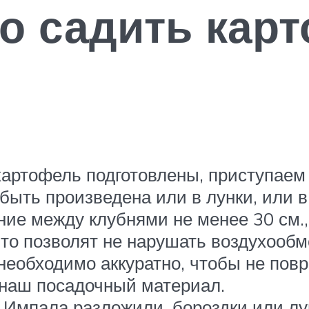
о садить кар
 картофель подготовлены, приступаем
ыть произведена или в лунки, или в 
яние между клубнями не менее 30 см.
что позволят не нарушать воздухообме
еобходимо аккуратно, чтобы не повре
т наш посадочный материал.
ь Импала разложили, бороздки или л