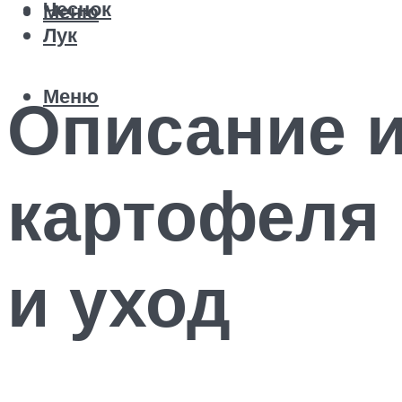
Чеснок
Меню
Лук
Меню
Описание и
картофеля 
и уход