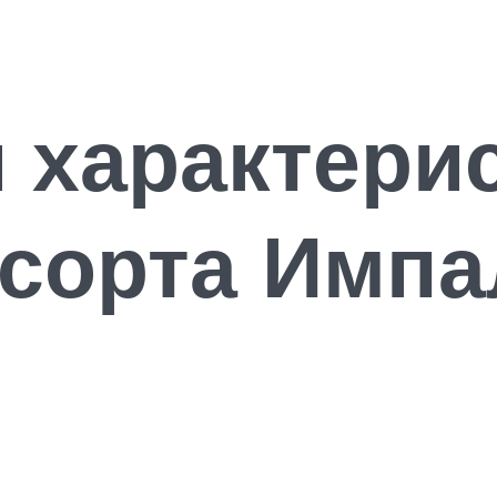
 характери
сорта Импа