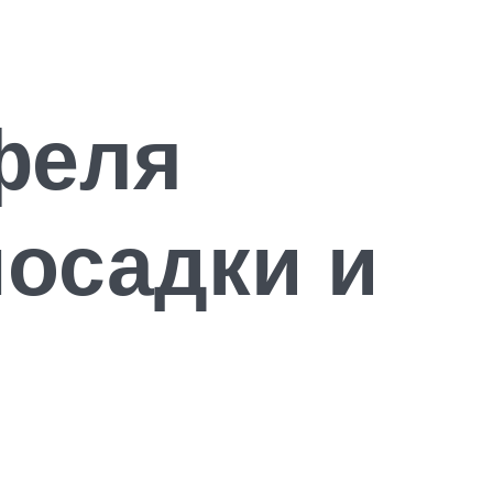
феля
посадки и