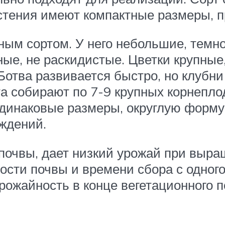
стения имеют компактные размеры, п
ым сортом. У него небольшие, темно
тные, не раскидистые. Цветки крупны
Ботва развивается быстро, но клубни
ста собирают по 7-9 крупных корнепл
одинаковые размеры, округлую форму.
ждений.
 почвы, дает низкий урожай при выр
ости почвы и времени сбора с одног
рожайность в конце вегетационного п