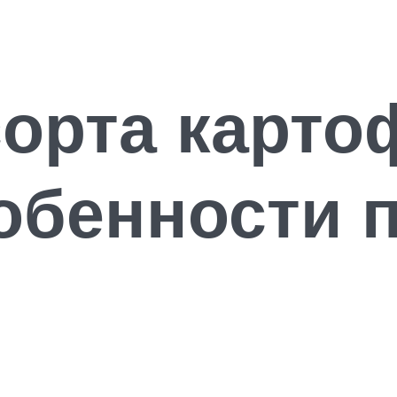
орта карто
обенности 