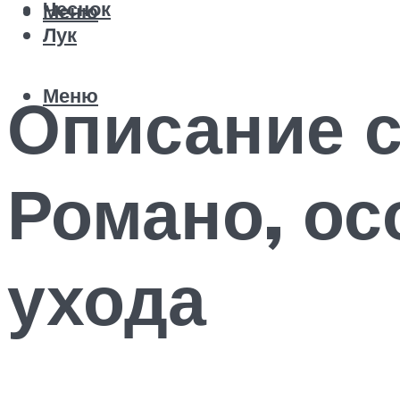
Чеснок
Меню
Лук
Меню
Описание с
Романо, ос
ухода