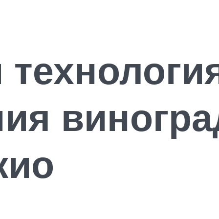
 технологи
ия виногра
жио