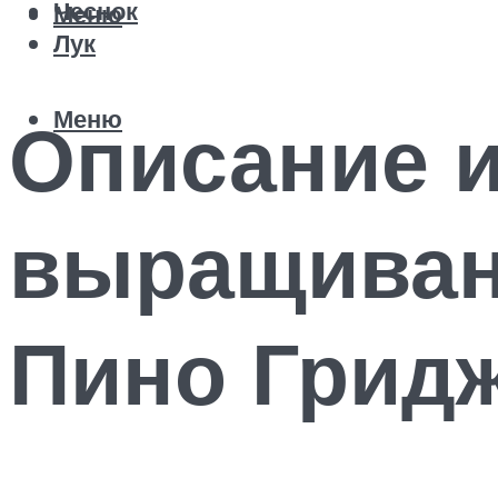
Чеснок
Меню
Лук
Меню
Описание и
выращиван
Пино Грид