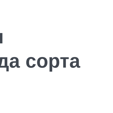
я
да сорта