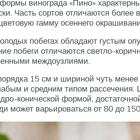
 формы винограда «Пино» характерны
ски. Часть сортов отличаются более
цветовую гамму осеннего окрашивани
молодых побегах обладают густым о
ие побеги отличаются светло-корич
оченными междоузлиями.
порядка 15 см и шириной чуть менее 
слабым и средним типом рассечения. 
дро-конической формой, достаточно
ди может варьироваться от 80 до 150 