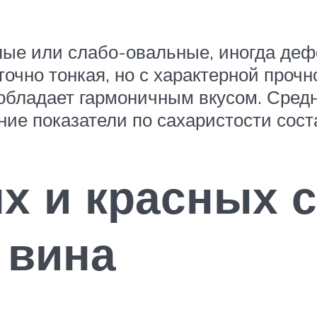
глые или слабо-овальные, иногда д
очно тонкая, но с характерной прочн
 обладает гармоничным вкусом. Средн
дние показатели по сахаристости сос
х и красных 
 вина