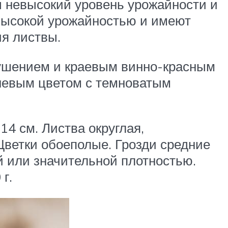
 невысокий уровень урожайности и
 высокой урожайностью и имеют
я листвы.
пушением и краевым винно-красным
невым цветом с темноватым
14 см. Листва округлая,
Цветки обоеполые. Грозди средние
й или значительной плотностью.
г.