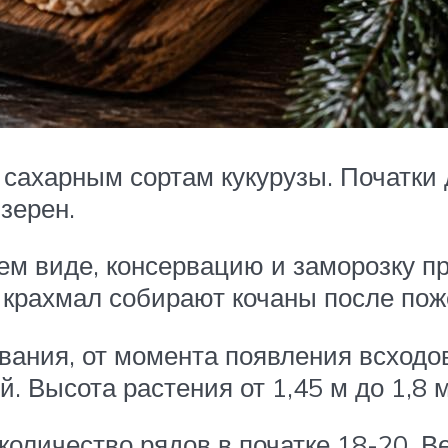
 сахарным сортам кукурузы. Початки 
зерен.
ем виде, консервацию и заморозку п
, крахмал собирают кочаны после пож
евания, от момента появления всходо
. Высота растения от 1,45 м до 1,8 м
 количество рядов в початке 18-20. 