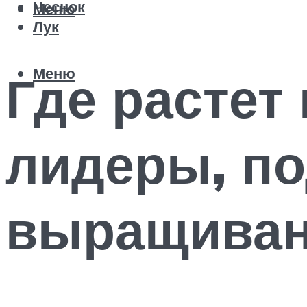
Чеснок
Меню
Лук
Меню
Где растет
лидеры, п
выращиван