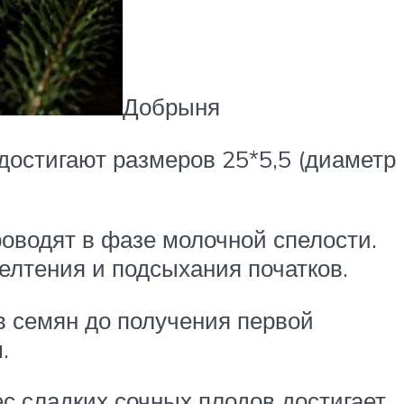
Добрыня
достигают размеров 25*5,5 (диаметр
роводят в фазе молочной спелости.
елтения и подсыхания початков.
в семян до получения первой
.
Вес сладких сочных плодов достигает