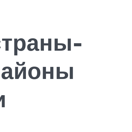
страны-
районы
и