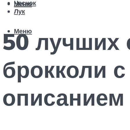
Чеснок
Меню
Лук
Меню
50 лучших 
брокколи с
описанием