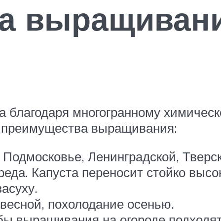
а выращивани
а благодаря многогранному химическо
т преимущества выращивания:
 Подмосковье, Ленинградской, Тверск
еда. Капуста переносит стойко высо
асуху.
весной, похолодание осенью.
бы выращивания на огороде подходят