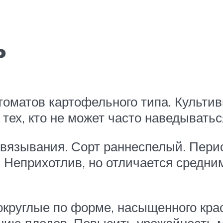
ь
томатов картофельного типа. Культи
тех, кто не может часто наведываться
двязывания. Сорт раннеспелый. Перио
я. Неприхотлив, но отличается средн
круглые по форме, насыщенного крас
анию плодов. Повысить урожайность