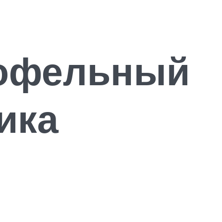
тофельный
ика