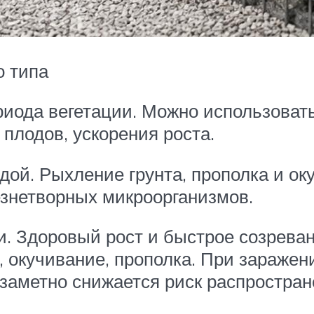
о типа
риода вегетации. Можно использоват
плодов, ускорения роста.
дой. Рыхление грунта, прополка и о
езнетворных микроорганизмов.
. Здоровый рост и быстрое созреван
 окучивание, прополка. При заражен
е заметно снижается риск распростра