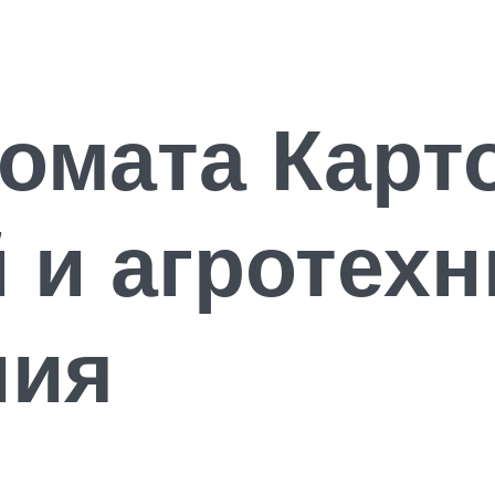
томата Кар
и агротехн
ния