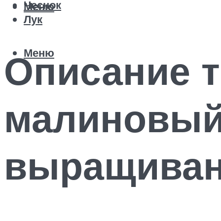
Чеснок
Меню
Лук
Меню
Описание 
малиновый 
выращива