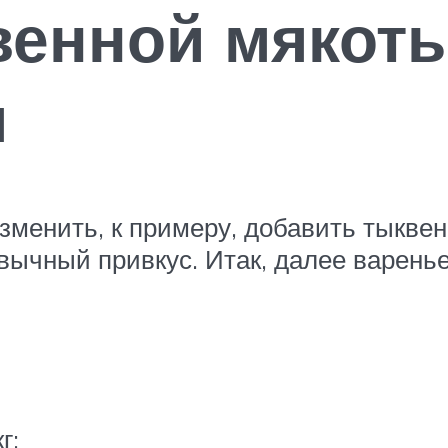
венной мякот
м
зменить, к примеру, добавить тыквен
вычный привкус. Итак, далее варенье
г;