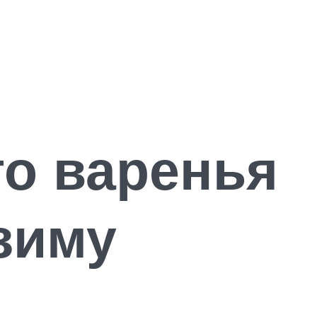
го варенья
 зиму