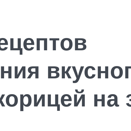
ецептов
ния вкусно
 корицей на