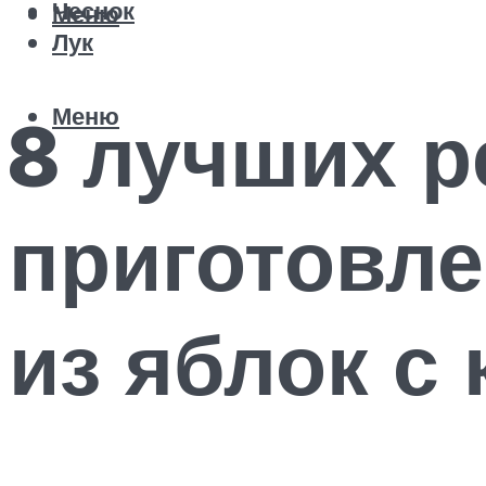
Чеснок
Меню
Лук
Меню
8 лучших р
приготовле
из яблок с