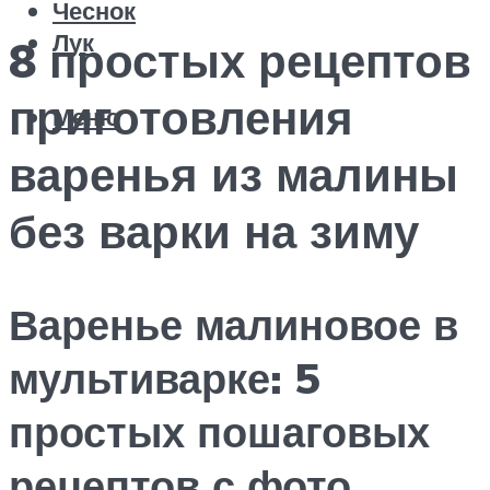
Чеснок
Лук
8 простых рецептов
приготовления
Меню
варенья из малины
без варки на зиму
Варенье малиновое в
мультиварке: 5
простых пошаговых
рецептов с фото,